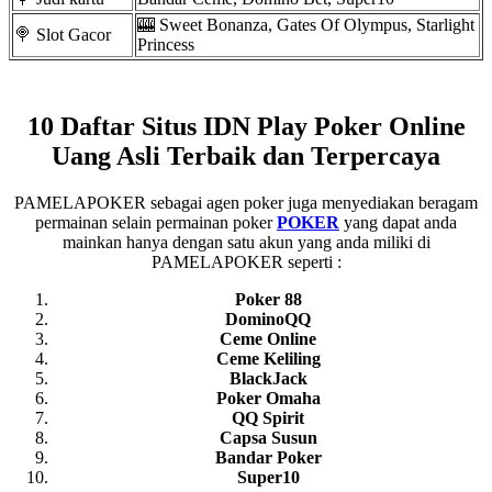
🎰 Sweet Bonanza, Gates Of Olympus, Starlight
🍭 Slot Gacor
Princess
10 Daftar Situs IDN Play Poker Online
Uang Asli Terbaik dan Terpercaya
PAMELAPOKER sebagai agen poker juga menyediakan beragam
permainan selain permainan poker
POKER
yang dapat anda
mainkan hanya dengan satu akun yang anda miliki di
PAMELAPOKER seperti :
Poker 88
DominoQQ
Ceme Online
Ceme Keliling
BlackJack
Poker Omaha
QQ Spirit
Capsa Susun
Bandar Poker
Super10