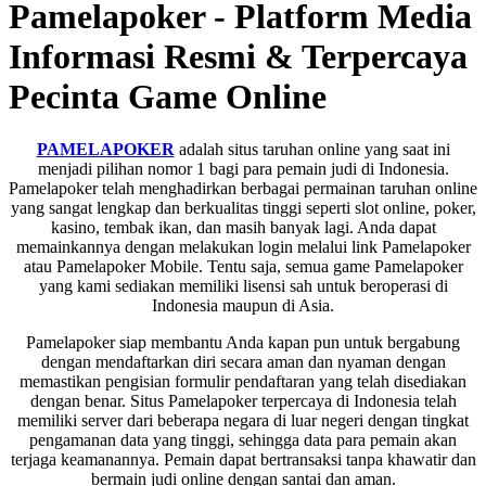
Pamelapoker - Platform Media
Informasi Resmi & Terpercaya
Pecinta Game Online
PAMELAPOKER
adalah situs taruhan online yang saat ini
menjadi pilihan nomor 1 bagi para pemain judi di Indonesia.
Pamelapoker telah menghadirkan berbagai permainan taruhan online
yang sangat lengkap dan berkualitas tinggi seperti slot online, poker,
kasino, tembak ikan, dan masih banyak lagi. Anda dapat
memainkannya dengan melakukan login melalui link Pamelapoker
atau Pamelapoker Mobile. Tentu saja, semua game Pamelapoker
yang kami sediakan memiliki lisensi sah untuk beroperasi di
Indonesia maupun di Asia.
Pamelapoker siap membantu Anda kapan pun untuk bergabung
dengan mendaftarkan diri secara aman dan nyaman dengan
memastikan pengisian formulir pendaftaran yang telah disediakan
dengan benar. Situs Pamelapoker terpercaya di Indonesia telah
memiliki server dari beberapa negara di luar negeri dengan tingkat
pengamanan data yang tinggi, sehingga data para pemain akan
terjaga keamanannya. Pemain dapat bertransaksi tanpa khawatir dan
bermain judi online dengan santai dan aman.