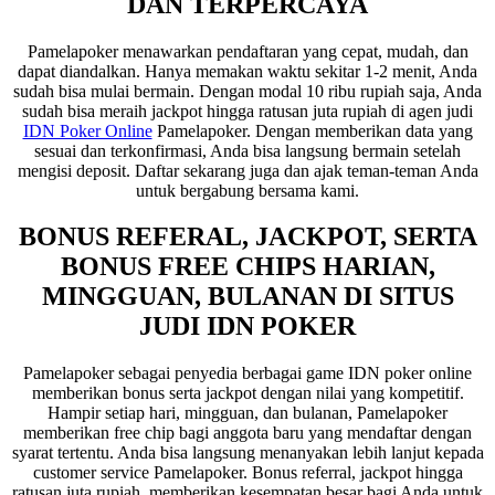
DAN TERPERCAYA
Pamelapoker menawarkan pendaftaran yang cepat, mudah, dan
dapat diandalkan. Hanya memakan waktu sekitar 1-2 menit, Anda
sudah bisa mulai bermain. Dengan modal 10 ribu rupiah saja, Anda
sudah bisa meraih jackpot hingga ratusan juta rupiah di agen judi
IDN Poker Online
Pamelapoker. Dengan memberikan data yang
sesuai dan terkonfirmasi, Anda bisa langsung bermain setelah
mengisi deposit. Daftar sekarang juga dan ajak teman-teman Anda
untuk bergabung bersama kami.
BONUS REFERAL, JACKPOT, SERTA
BONUS FREE CHIPS HARIAN,
MINGGUAN, BULANAN DI SITUS
JUDI IDN POKER
Pamelapoker sebagai penyedia berbagai game IDN poker online
memberikan bonus serta jackpot dengan nilai yang kompetitif.
Hampir setiap hari, mingguan, dan bulanan, Pamelapoker
memberikan free chip bagi anggota baru yang mendaftar dengan
syarat tertentu. Anda bisa langsung menanyakan lebih lanjut kepada
customer service Pamelapoker. Bonus referral, jackpot hingga
ratusan juta rupiah, memberikan kesempatan besar bagi Anda untuk