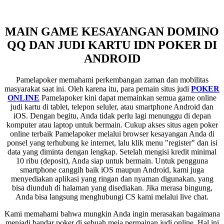
MAIN GAME KESAYANGAN DOMINO
QQ DAN JUDI KARTU IDN POKER DI
ANDROID
Pamelapoker memahami perkembangan zaman dan mobilitas
masyarakat saat ini. Oleh karena itu, para pemain situs judi
POKER
ONLINE
Pamelapoker kini dapat memainkan semua game online
judi kartu di tablet, telepon seluler, atau smartphone Android dan
iOS. Dengan begitu, Anda tidak perlu lagi menunggu di depan
komputer atau laptop untuk bermain. Cukup akses situs agen poker
online terbaik Pamelapoker melalui browser kesayangan Anda di
ponsel yang terhubung ke internet, lalu klik menu "register" dan isi
data yang diminta dengan lengkap. Setelah mengisi kredit minimal
10 ribu (deposit), Anda siap untuk bermain. Untuk pengguna
smartphone canggih baik iOS maupun Android, kami juga
menyediakan aplikasi yang ringan dan nyaman digunakan, yang
bisa diunduh di halaman yang disediakan. Jika merasa bingung,
Anda bisa langsung menghubungi CS kami melalui live chat.
Kami memahami bahwa mungkin Anda ingin merasakan bagaimana
menjadi bandar poker di sebuah meja permainan judi online. Hal ini