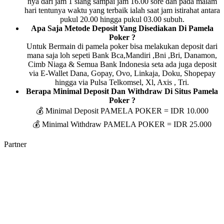
nya dari jam 1 siang sampai jam 16.00 sore dan pada malam
hari tentunya waktu yang terbaik ialah saat jam istirahat antara
pukul 20.00 hingga pukul 03.00 subuh.
Apa Saja Metode Deposit Yang Disediakan Di Pamela
Poker ?
Untuk Bermain di pamela poker bisa melakukan deposit dari
mana saja loh sepeti Bank Bca,Mandiri ,Bni ,Bri, Danamon,
Cimb Niaga & Semua Bank Indonesia seta ada juga deposit
via E-Wallet Dana, Gopay, Ovo, Linkaja, Doku, Shopepay
hingga via Pulsa Telkomsel, Xl, Axis , Tri.
Berapa Minimal Deposit Dan Withdraw Di Situs Pamela
Poker ?
💰 Minimal Deposit PAMELA POKER = IDR 10.000
💰 Minimal Withdraw PAMELA POKER = IDR 25.000
Partner