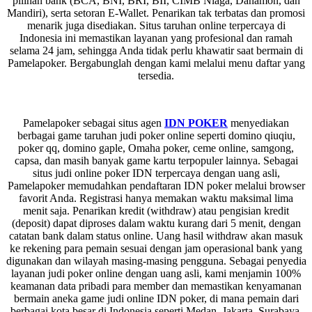
pilihan bank (BCA, BNI, BRI, BII, CIMB Niaga, Danamon, dan
Mandiri), serta setoran E-Wallet. Penarikan tak terbatas dan promosi
menarik juga disediakan. Situs taruhan online terpercaya di
Indonesia ini memastikan layanan yang profesional dan ramah
selama 24 jam, sehingga Anda tidak perlu khawatir saat bermain di
Pamelapoker. Bergabunglah dengan kami melalui menu daftar yang
tersedia.
Pamelapoker sebagai situs agen
IDN POKER
menyediakan
berbagai game taruhan judi poker online seperti domino qiuqiu,
poker qq, domino gaple, Omaha poker, ceme online, samgong,
capsa, dan masih banyak game kartu terpopuler lainnya. Sebagai
situs judi online poker IDN terpercaya dengan uang asli,
Pamelapoker memudahkan pendaftaran IDN poker melalui browser
favorit Anda. Registrasi hanya memakan waktu maksimal lima
menit saja. Penarikan kredit (withdraw) atau pengisian kredit
(deposit) dapat diproses dalam waktu kurang dari 5 menit, dengan
catatan bank dalam status online. Uang hasil withdraw akan masuk
ke rekening para pemain sesuai dengan jam operasional bank yang
digunakan dan wilayah masing-masing pengguna. Sebagai penyedia
layanan judi poker online dengan uang asli, kami menjamin 100%
keamanan data pribadi para member dan memastikan kenyamanan
bermain aneka game judi online IDN poker, di mana pemain dari
berbagai kota besar di Indonesia seperti Medan, Jakarta, Surabaya,