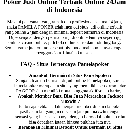
Poker Judi Online Terbaik Online 24Jam
di Indonesia
Melalui pelayanan yang ramah dan proffesional selama 24 jam,
maka PAMELA POKER telah menjadi situs judi online terbaik
yang online 24jam dengan minimal deposit termurah di Indonesia.
Dipersenjatai dengan permainan judi online lainnya seperti qq
online, casino online, judi bola online euro dan judi dingdong.
Semua game judi online tersebut bisa anda mainkan hanya dengan
menggunakan 1 buah akun saja.
FAQ - Situs Terpercaya Pamelapoker
Amankah Bermain di Situs Pamelapoker?
Sangatlah aman bermain di judi online Pamelapoker, karena
Pamelapoker merupakan situs yang memiliki lisensi resmi dari
PAGCOR dan memiliki ribuan anggota aktif setiap harinya.
Apakah Member Baru Bisa Juga Merasakan Jackpot
Maxwin ?
Tentu saja ketika sudah menjadi member di pamela poker,
pasti akan langsung merasakan jackpot maxwin dengan
sensasi yang luar biasa hanya dengan bermodal puluhan ribu
bisa dapatkan jutaan hingga puluhan juta nya.
Berapakah Minimal Deposit Untuk Bermain Di Situs