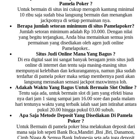
Pamela Poker ?
Untuk bermain di situs ini cukup merogoh kantung minimal
10 ribu saja sudah bisa langsung bermain dan menangkan
jackpotnya di setiap permainan nya.
Berapa jumlah setoran minimum di situs Pamelapoker?
Jumlah setoran minimum adalah Rp 10.000. Dengan nilai
yang begitu terjangkau, Anda bisa memainkan semua jenis
permainan yang disediakan oleh agen judi online
Pamelapoker..
Situs Judi Online Mana Yang Bagus ?
Di era digital saat ini sangat banyak beragam jenis situs judi
online di internet dan tentu saja masing-masing situs
mempunyai kelebihan dan kekurangannya, namun jika sudah
terdaftar di pamela poker maka setiap membernya pasti akan
langsung merasakan sensasi jackpot maxwinnya loh.
Adakah Waktu Yang Bagus Untuk Bermain Slot Online ?
Tentu saja ada, untuk bermain slot di jam yang efekti biasa
nya dari jam 1 siang sampai jam 16.00 sore dan pada malam
hari tentunya waktu yang terbaik ialah saat jam istirahat antara
pukul 20.00 hingga pukul 03.00 subuh.
Apa Saja Metode Deposit Yang Disediakan Di Pamela
Poker ?
Untuk Bermain di pamela poker bisa melakukan deposit dari
mana saja loh sepeti Bank Bca,Mandiri ,Bni ,Bri, Danamon,
Cimb Niaga & Semua Bank Indonesia seta ada juga deposit