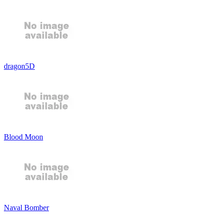
dragon5D
Blood Moon
Naval Bomber