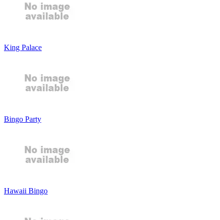
King Palace
Bingo Party
Hawaii Bingo