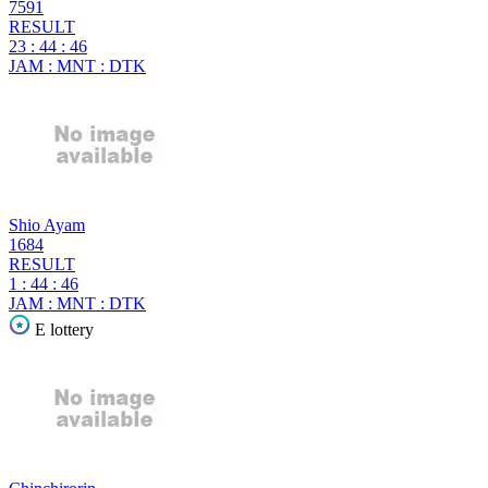
7591
RESULT
23
:
44
:
45
JAM : MNT : DTK
Shio Ayam
1684
RESULT
1
:
44
:
45
JAM : MNT : DTK
E lottery