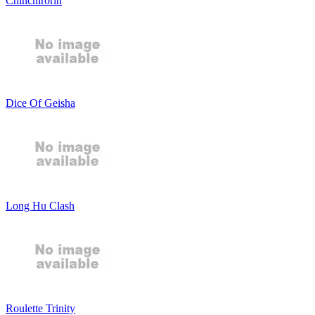
Chinchirorin
Dice Of Geisha
Long Hu Clash
Roulette Trinity