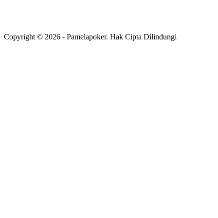
Copyright © 2026 - Pamelapoker. Hak Cipta Dilindungi