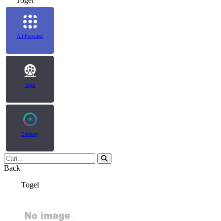
Togel
All Providers
Togel
E-lottery
Back
Togel